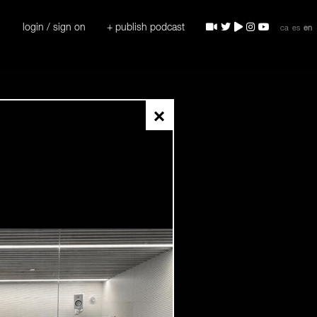
login / sign on
+ publish podcast
ca
es
en
×