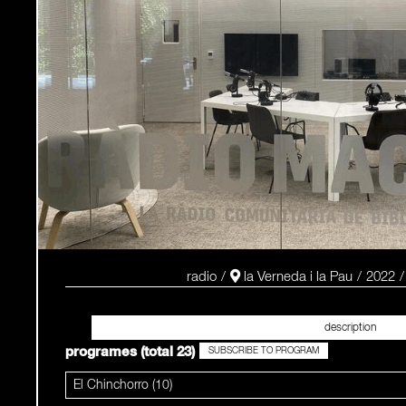
radio
la Verneda i la Pau
2022
programes (total 23)
SUBSCRIBE TO PROGRAM
El Chinchorro (10)