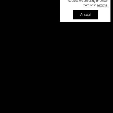
cookies we are using or switch
settings
them off in
.
Accept