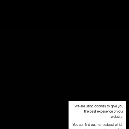
We are using cookies to give you
the best experience on our
website.
You can find out more about which