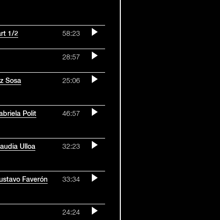
rt 1/2
58:23
28:57
iz Sosa
25:06
briela Polit
46:57
laudia Ulloa
32:23
Gustavo Faverón
33:34
24:24