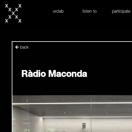
skip to content
xrclab
listen to
participate
back
Ràdio Maconda