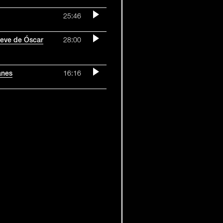
25:46
breve de Óscar
28:00
anes
16:16