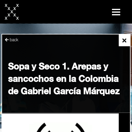
skip
to
content
×
back
Sopa y Seco 1. Arepas y
sancochos en la Colombia
de Gabriel García Márquez