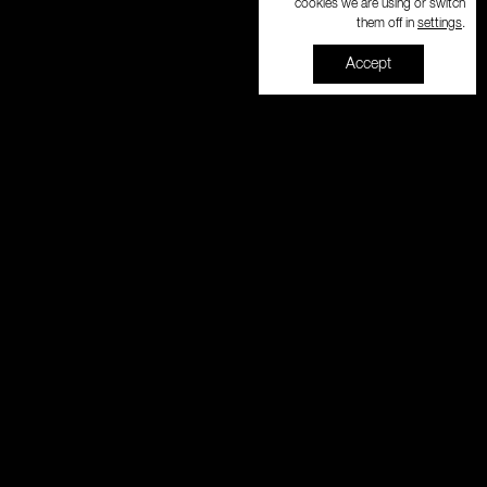
cookies we are using or switch
settings
them off in
.
Accept