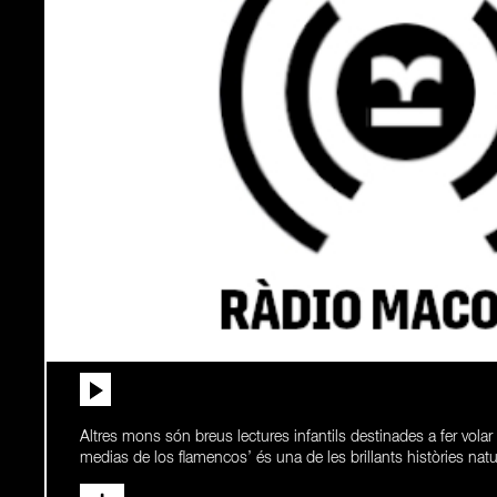
Altres mons són breus lectures infantils destinades a fer volar
medias de los flamencos’ és una de les brillants històries natu