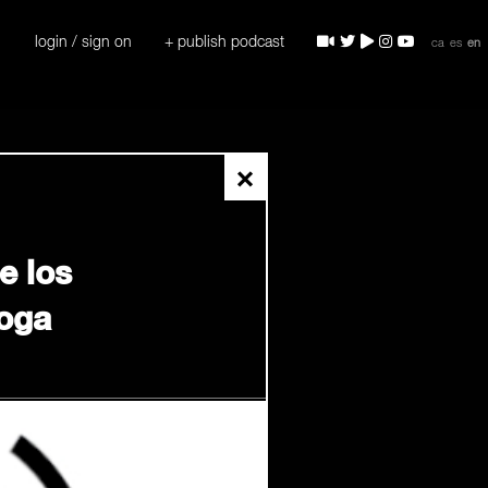
login / sign on
+ publish podcast
ca
es
en
×
e los
roga