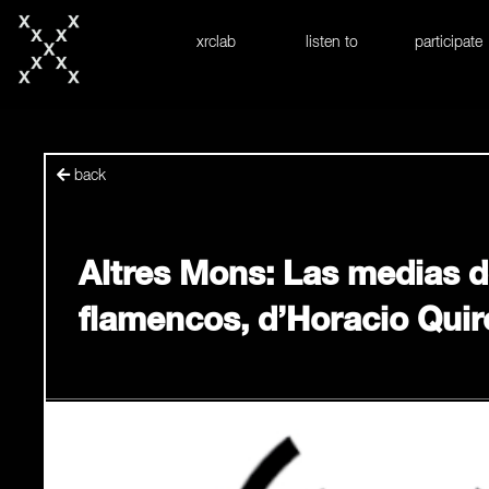
skip to content
xrclab
listen to
participate
back
Altres Mons: Las medias d
flamencos, d’Horacio Qui