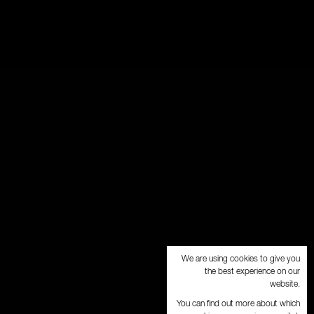
We are using cookies to give you
the best experience on our
website.
You can find out more about which