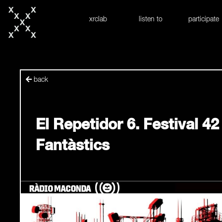
skip to content
xrclab
listen to
participate
back
El Repetidor 6. Festival 4
Fantàstics