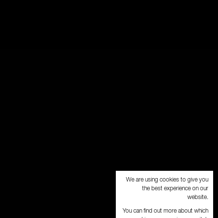
We are using cookies to give you
the best experience on our
website.
You can find out more about which