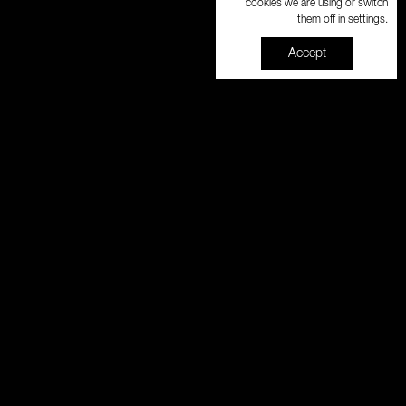
cookies we are using or switch
settings
them off in
.
Accept