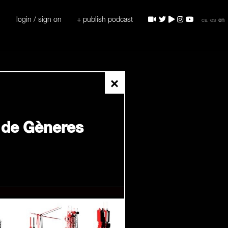
login / sign on
+ publish podcast
ca
es
en
×
2 de Gèneres