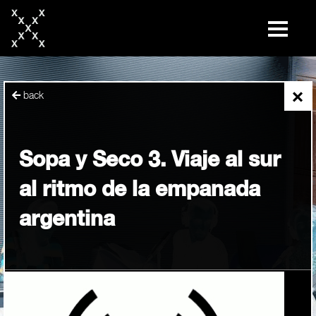
skip
to
content
×
back
Sopa y Seco 3. Viaje al sur
al ritmo de la empanada
argentina