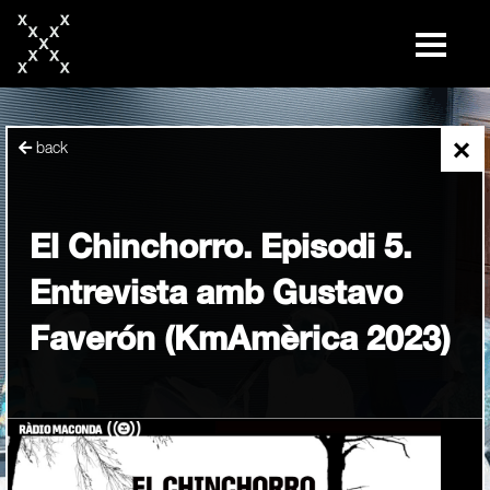
skip
to
content
×
back
El Chinchorro. Episodi 5.
Entrevista amb Gustavo
Faverón (KmAmèrica 2023)