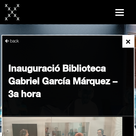
skip
to
content
×
back
Inauguració Biblioteca
Gabriel García Márquez –
3a hora