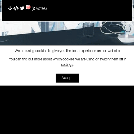
(
2
votes)
We are using cookies to give you the best experience on our website.
You can find out more about which cookies we are using or switch them off in
Ràdio Maconda
-
[Interior Macond
settings
.
00:00
00:00
Accept