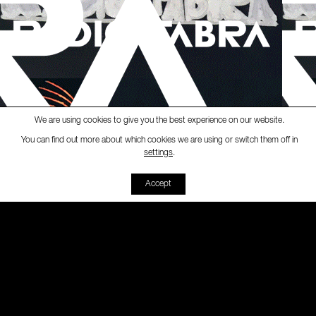
We are using cookies to give you the best experience on our website.
You can find out more about which cookies we are using or switch them off in
Ràdio Fabra
-
[BIENNAL 2020]
S
settings
.
00:00
00:00
Accept