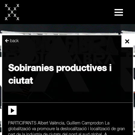
skip
to
content
×
back
Sobiranies productives i
ciutat
PARTICIPANTS Albert València, Guillem Camprodon La
globalització va promoure la deslocalització i localització de gran
part de la indústria de ciutats del nord al sud global. A