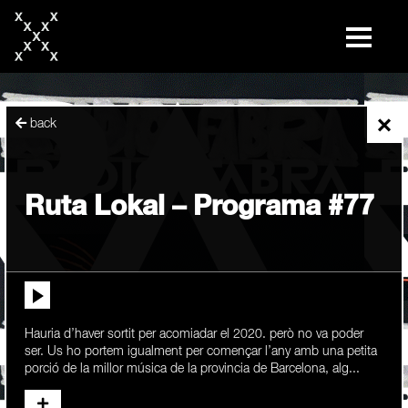
skip
to
content
×
back
Ruta Lokal – Programa #77
Hauria d’haver sortit per acomiadar el 2020. però no va poder
ser. Us ho portem igualment per començar l’any amb una petita
porció de la millor música de la provincia de Barcelona, alg...