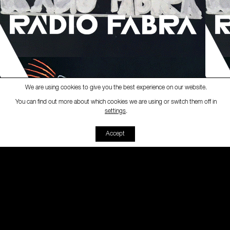
We are using cookies to give you the best experience on our website.
You can find out more about which cookies we are using or switch them off in
Ràdio Fabra
-
[RUTA LOKAL]
Rut
settings
.
00:00
00:00
Accept