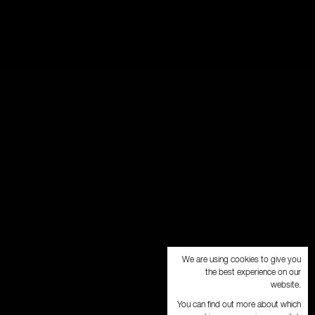
We are using cookies to give you
the best experience on our
website.
You can find out more about which