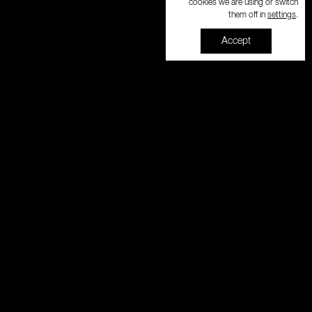
cookies we are using or switch
settings
them off in
.
Accept