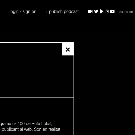
login / sign on
+ publish podcast
ca
es
en
×
grama nº 100 de Ruta Lokal,
publicant al web. Son en realitat