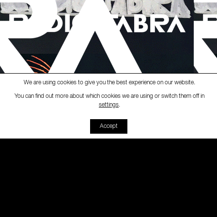
We are using cookies to give you the best experience on our website.
You can find out more about which cookies we are using or switch them off in
Ràdio Fabra
-
[RUTA LOKAL
settings
.
00:00
00:00
Accept