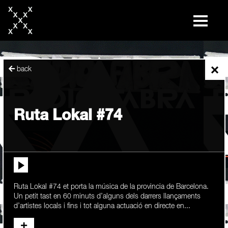
skip
to
content
×
back
Ruta Lokal #74
Ruta Lokal #74 et porta la música de la provincia de Barcelona.
Un petit tast en 60 minuts d’alguns dels darrers llançaments
d’artistes locals i fins i tot alguna actuació en directe en...