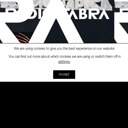
We are using cookies to give you the best experience on our website.
You can find out more about which cookies we are using or switch them off in
Ràdio Fabra
-
radio pARTi – B
settings
.
00:00
00:00
Accept