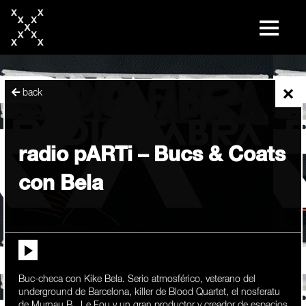
skip
to
content
×
back
radio pARTi – Bucs & Coats
con Bela
Buc-checa con Kike Bela. Serio atmosférico, veterano del
underground de Barcelona, killer de Blood Quartet, el nosferatu
de Murnau B., Le Fou y un gran productor y creador de espacios