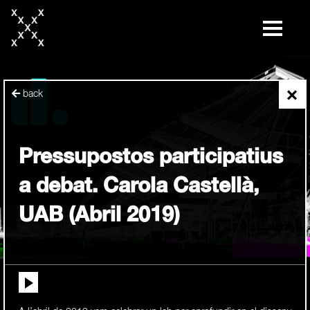
skip
to
content
×
back
Pressupostos participatius
a debat. Carola Castellà,
UAB (Abril 2019)