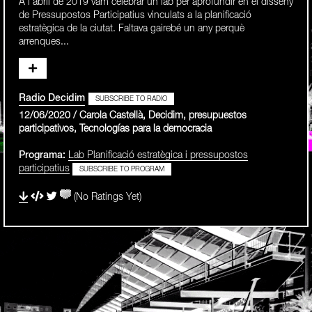
A l’abril de 2019 vam celebrar un lab per aprofundir en el disseny
de Pressupostos Participatius vinculats a la planificació
estratègica de la ciutat. Faltava gairebé un any perquè
arrenques...
Radio Decidim
SUBSCRIBE TO RADIO
12/06/2020 / Carola Castellà, Decidim, presupuestos
participativos, Tecnologías para la democracia
Programa:
Lab Planificació estratègica i pressupostos
participatius
SUBSCRIBE TO PROGRAM
(No Ratings Yet)