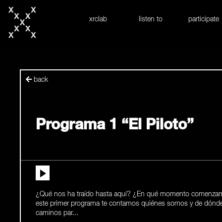
skip to content
xrclab
listen to
participate
back
Programa 1 “El Piloto”
¿Qué nos ha traído hasta aquí? ¿En qué momento comenzamos 
este primer programa te contamos quiénes somos y de dónd
caminos par...