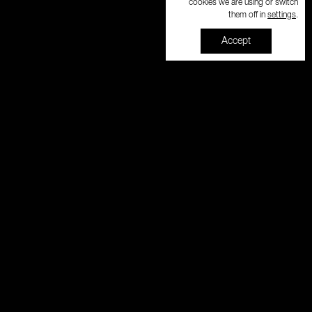
cookies we are using or switch
settings
them off in
.
Accept