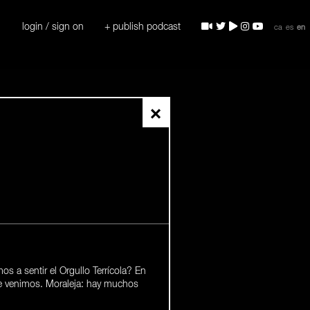
login / sign on
+ publish podcast
ca
es
en
×
a sentir el Orgullo Terrícola? En
e venimos. Moraleja: hay muchos