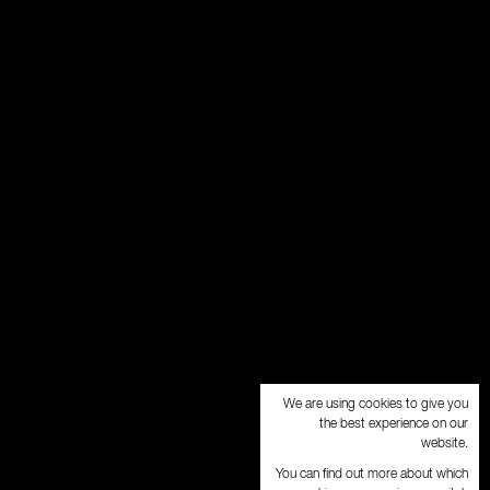
We are using cookies to give you
the best experience on our
website.
You can find out more about which