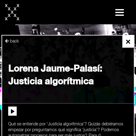
skip
to
content
×
back
Lorena Jaume-Palasí:
Justicia algorítmica
Qué se entiende por ‘Justícia algorítmica’? Quizás debiéramos
empezar por preguntarnos qué significa ‘justicia’? Podemos
automatizar procesos para ser más justos? Para d...