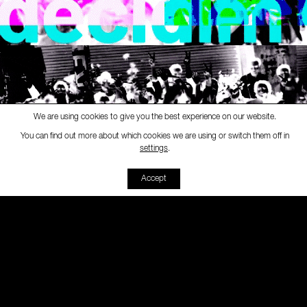
We are using cookies to give you the best experience on our website.
You can find out more about which cookies we are using or switch them off in
Radio Decidim
-
[Decidim Fest 21]
Lorena Jaume-Palasí: Justicia a
settings
.
00:00
00:00
Accept