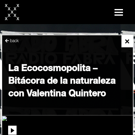
skip
to
content
×
back
La Ecocosmopolita –
Bitácora de la naturaleza
con Valentina Quintero