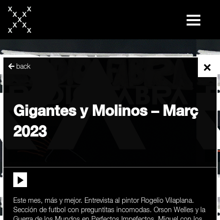
skip
to
content
×
back
Gigantes y Molinos – Març
2023
Este mes, más y mejor. Entrevista al pintor Rogelio Vilaplana.
Sección de futbol con preguntitas incomodas. Orson Welles y la
Guerra de los Mundos en Perfectos Impefectos. Miquel con los