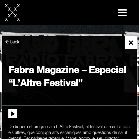
skip
to
content
×
back
Fabra Magazine – Especial
“L’Altre Festival”
Dediquem el programa a L’Altre Festival, el festival diferent a tots
els altres, que conjuga arts escèniques amb qüestions de salut
mental. Per parlar-ne rebem el Manel Anoro, el seu director....