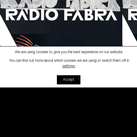
We are using cookies to give you the best experience on our website.
You can find out more about which cookies we are using or switch them off in
Ràdio Fabra
-
[Fabra Magazine]
Fabra 
settings
.
00:00
00:00
Accept