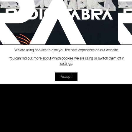
We are using cookies to give you the best experience on our website.
You can find out more about which cookies we are using or switch them off in
Ràdio Fabra
-
[Fabra Magazine]
Fabra
settings
.
00:00
00:00
Accept