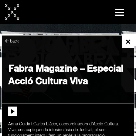
skip
to
content
×
back
Fabra Magazine – Especial
Acció Cultura Viva
Anna Cerdà i Carles Llàcer, cocoordinadors d’Acció Cultura
Viva, ens expliquen la idiosincràsia del festival, el seu
funcionament intern i fem un repàs a la programació.