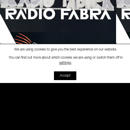
We are using cookies to give you the best experience on our website.
You can find out more about which cookies we are using or switch them off in
Ràdio Fabra
-
[Empanada Cultural]
Emp
settings
.
00:00
00:00
Accept