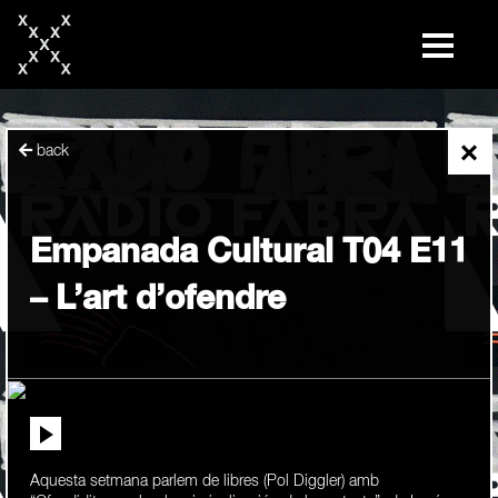
skip
to
content
×
back
Empanada Cultural T04 E11
– L’art d’ofendre
Aquesta setmana parlem de libres (Pol Diggler) amb