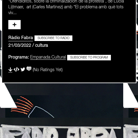
“Ofendiditos, sobre la criminalización de la protesta”, de Lucía
Lijtmaer, art (Carles Martinez) amb “El problema amb què tots
viv...
Ràdio Fabra
SUBSCRIBE TO RADIO
21/03/2022 / cultura
Programa:
Empanada Cultural
SUBSCRIBE TO PROGRAM
(No Ratings Yet)