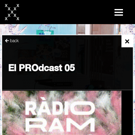
skip
to
content
×
back
El PROdcast 05