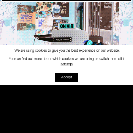
We are using cookies to give you the best experience on our website.
You can find out more about which cookies we are using or switch them off in
Ràdio Rambles
-
[Ràdio Rambles 
settings
.
00:00
00:00
Accept