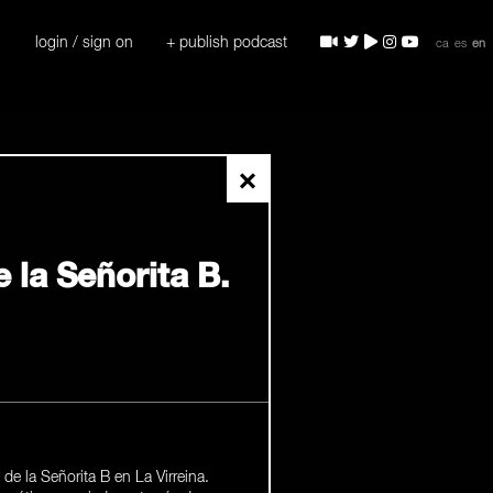
login / sign on
+ publish podcast
ca
es
en
×
 la Señorita B.
de la Señorita B en La Virreina.