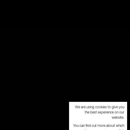
We are using cookies to give you
the best experience on our
website.
You can find out more about which