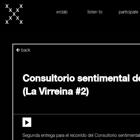
skip to content
xrclab
listen to
participate
back
Consultorio sentimental de
(La Virreina #2)
Segunda entrega para el recorrido del Consultorio sentimental 