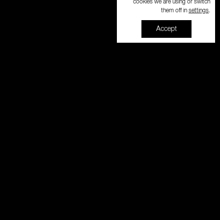
cookies we are using or switch
settings
them off in
.
Accept