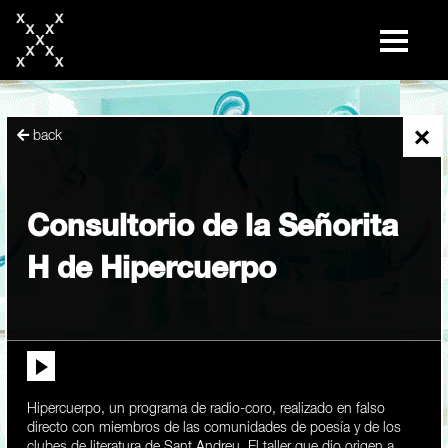
skip
to
content
×
back
Consultorio de la Señorita
H de Hipercuerpo
Hipercuerpo, un programa de radio-coro, realizado en falso
directo con miembros de las comunidades de poesía y de los
clubes de literatura de Sant Andreu. El taller que dio origen a