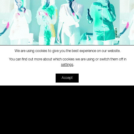
We are using cookies to give you the best experience on our website.
You can find out more about which cookies we are using or switch them off in
Radio CAVAret
-
Consultorio de l
settings
.
00:00
00:00
Accept