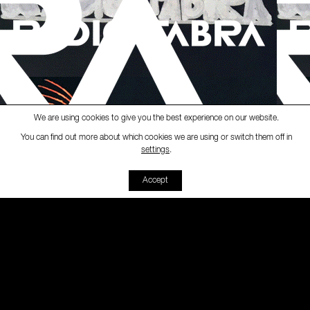
We are using cookies to give you the best experience on our website.
You can find out more about which cookies we are using or switch them off in
Ràdio Fabra
-
[C.A.P. Sant Andr
settings
.
00:00
00:00
Accept