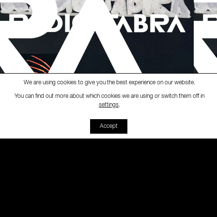
We are using cookies to give you the best experience on our website.
You can find out more about which cookies we are using or switch them off in
Ràdio Fabra
-
[Black Market]
B
settings
.
00:00
00:00
Accept