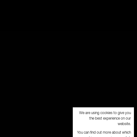
We are using cookies to give you
the best experience on our
website.
You can find out more about which