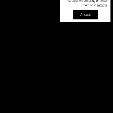
cookies we are using or switch
settings
them off in
.
Accept