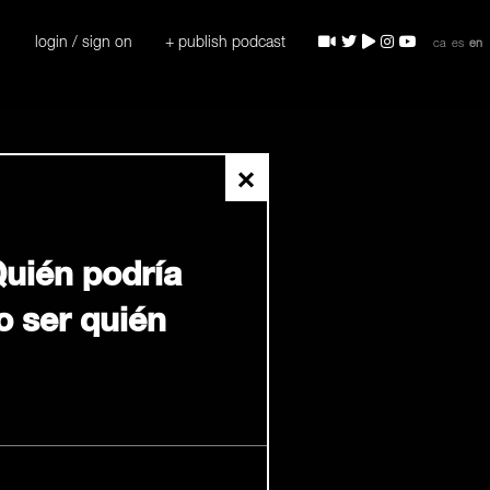
login / sign on
+ publish podcast
ca
es
en
×
Quién podría
o ser quién