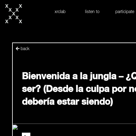
skip to content
xrclab
listen to
participate
back
Bienvenida a la jungla – ¿
ser? (Desde la culpa por n
debería estar siendo)