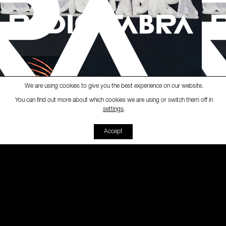
We are using cookies to give you the best experience on our website.
You can find out more about which cookies we are using or switch them off in
Ràdio Fabra
-
[Arrasem]
Pr
settings
.
00:00
00:00
Accept