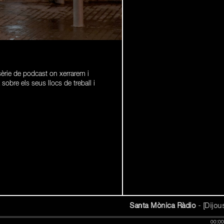
rie de podcast on xerrarem i
obre els seus llocs de treball i
Santa Mònica Ràdio
-
[Dijous d
00:00