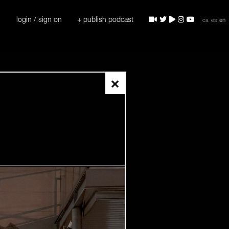
login / sign on
+ publish podcast
ca
es
en
×