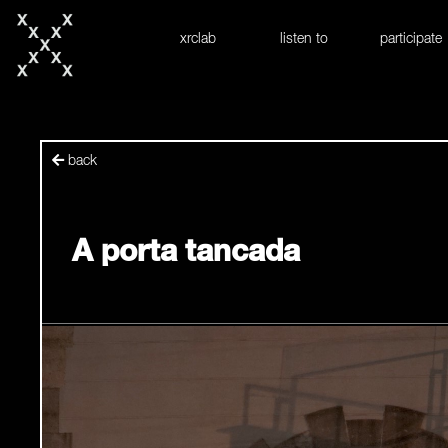
skip to content
xrclab
listen to
participate
back
A porta tancada