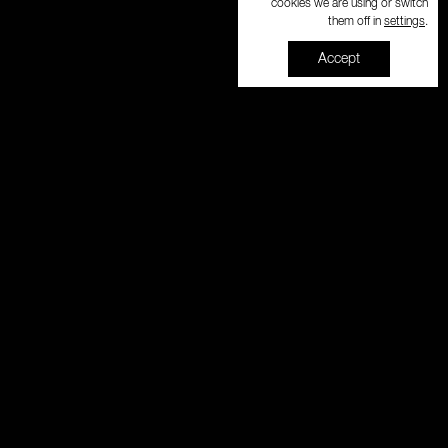
cookies we are using or switch
settings
them off in
.
Accept