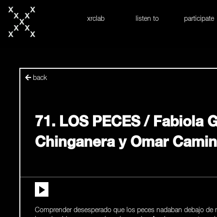
skip to content
xrclab
listen to
participate
back
71. LOS PECES / Fabiola G
Chinganera y Omar Cami
Comprender desesperado que los peces nadaban debajo de nu