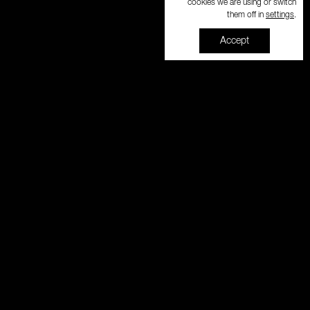
cookies we are using or switch
settings
them off in
.
Accept