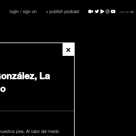
login / sign on
+ publish podcast
ca
es
en
×
onzález, La
no
estros pies. Al calor del miedo