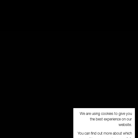
We are using cookies to give you
the best experience on our
website.
You can find out more about which