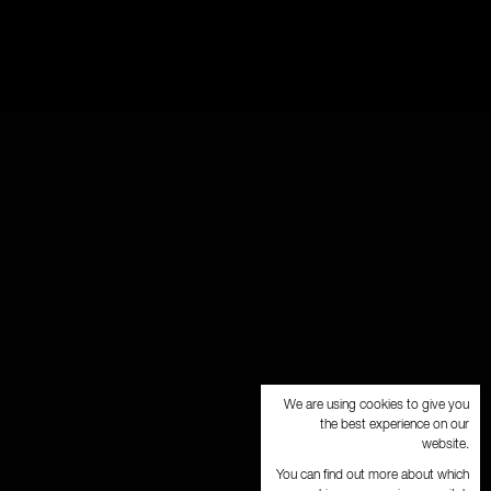
We are using cookies to give you
the best experience on our
website.
You can find out more about which