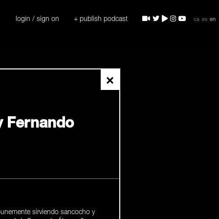
login / sign on
+ publish podcast
ca
es
en
×
y Fernando
mpunemente sirviendo sancocho y