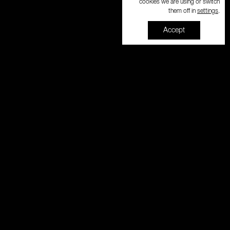
cookies we are using or switch
settings
them off in
.
Accept