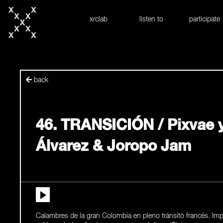
skip to content
xrclab
listen to
participate
back
46. TRANSICIÓN / Pixvae 
Álvarez & Joropo Jam
Calambres de la gran Colombia en pleno tránsito francés. I