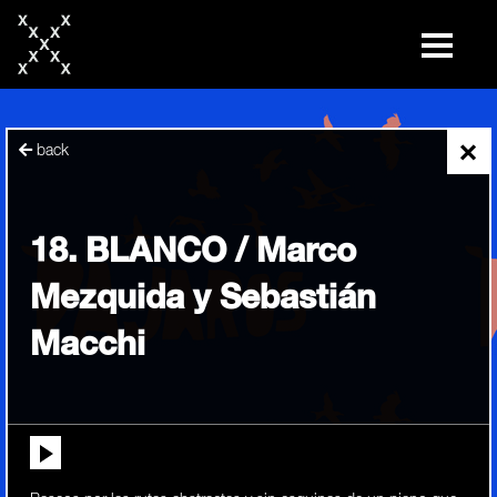
skip
to
content
×
back
18. BLANCO / Marco
Mezquida y Sebastián
Macchi