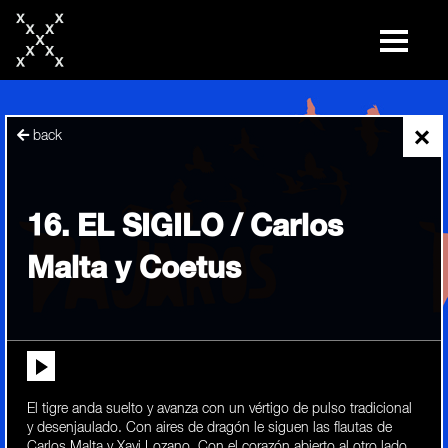
skip
to
content
×
back
16. EL SIGILO / Carlos
Malta y Coetus
El tigre anda suelto y avanza con un vértigo de pulso tradicional
y desenjaulado. Con aires de dragón le siguen las flautas de
Carlos Malta y Xavi Lozano. Con el corazón abierto al otro lado