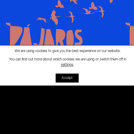
We are using cookies to give you the best experience on our website.
You can find out more about which cookies we are using or switch them off in
Radio Pájaros
-
16. EL SIGILO /
settings
.
00:00
00:00
Accept