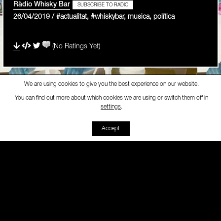
Ràdio Whisky Bar
SUBSCRIBE TO RADIO
26/04/2019 / #actualitat, #whiskybar, musica, política
(No Ratings Yet)
We are using cookies to give you the best experience on our website.
You can find out more about which cookies we are using or switch them off in
Ràdio Whisky Bar
-
16. Disto
settings
.
00:00
00:00
Accept