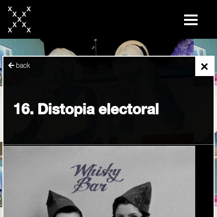
skip
to
content
×
back
16. Distopia electoral