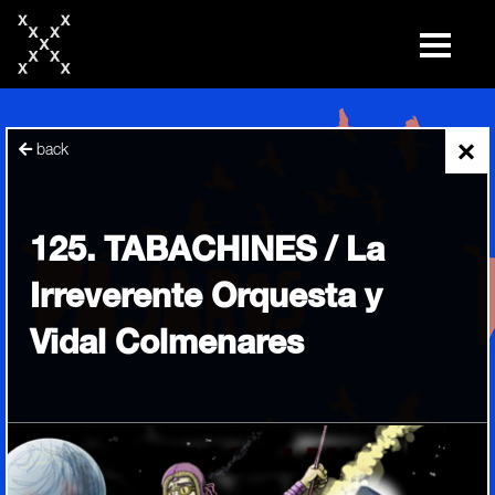
skip
to
content
×
back
125. TABACHINES / La
Irreverente Orquesta y
Vidal Colmenares