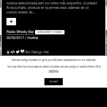
música seleccionada pero los oídos más exquisitos. ¡Cuidado!
Al escucharlo, produce en la primera fase, además de un
curioso estado de...
Ràdio Whisky Bar
SUBSCRIBE TO RADIO
02/02/2017 / musica
(No Ratings Yet)
We are using cookies to give you the best experience on our website.
You can find out more about which cookies we are using or switch them off in
Ràdio Whisky Bar
-
1. Prog
settings
.
00:00
00:00
Accept